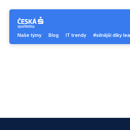
Naše týmy
Blog
IT trendy
#silnější díky l