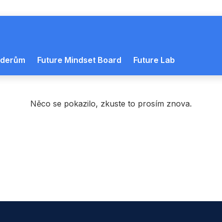
eaderům
Future Mindset Board
Future Lab
Něco se pokazilo, zkuste to prosím znova.